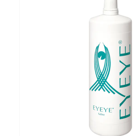
Precision
ReNu
Biofinity
Futuro
PureVision
Ever Cle
Air Optix
Altre ma
Total
% SALDI
Clariti
Proclear
SofLens