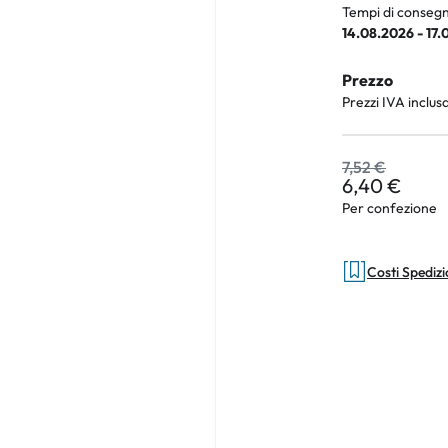
Tempi di consegn
14.08.2026 - 17
Prezzo
an Plus
Prezzi IVA inclus
rche
7,52 €
 %
6,40 €
Per confezione
Costi Spediz