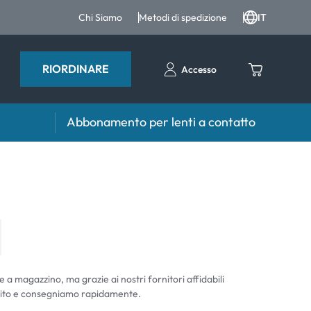
Chi Siamo
Metodi di spedizione
IT
RIORDINARE
Accesso
Abbonamento per lenti a contatto
iri e intergratori
Accessori
iri e integratori
Portalenti
Altri accessori
e a magazzino, ma grazie ai nostri fornitori affidabili
ito e consegniamo rapidamente.