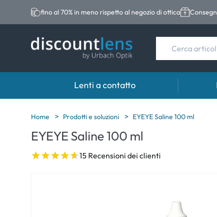
fino al 70% in meno rispetto al negozio di ottica
Consegna
Lenti a contatto
Marche
Categoria
Marche
Home
Prodotti e soluzioni
EYEYE Saline 100 ml
EYEYE Saline 100 ml
Acuvue
Lenti sferiche
Eversee
Biotrue
Lenti toriche
EasySep
15 Recensioni dei clienti
Ultra
Lenti multifocali
Biotrue
MyDay
AOSEPT
Dailies
Opti-Fre