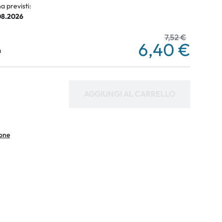
a previsti:
.08.2026
7,52 €
6,40 €
a
AGGIUNGI AL CARRELLO
ione