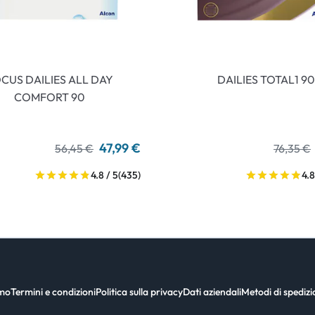
CUS DAILIES ALL DAY
DAILIES TOTAL1 90
COMFORT 90
47,99 €
56,45 €
76,35 €
4.8 / 5
(435)
4.8
amo
Termini e condizioni
Politica sulla privacy
Dati aziendali
Metodi di spediz