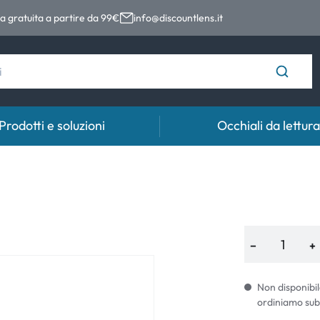
 gratuita a partire da 99€
info@discountlens.it
Prodotti e soluzioni
Occhiali da lettura
Tempo di usura
Soluzioni
Coll
Lenti giornaliere
Soluzioni per lenti a contatto
Coll
t
Lenti bisettimanali
−
+
Lenti mensili
Non disponibil
ordiniamo sub
e