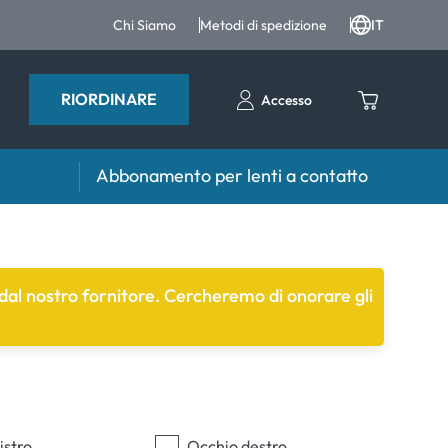
Chi Siamo
Metodi di spedizione
IT
RIORDINARE
Accesso
Abbonamento per lenti a contatto
iri e intergratori
Accessori
iri e integratori
Portalenti
i dal nostro fornitore. Cercheremo di onorare gli
Altri accessori
istro
Occhio destro