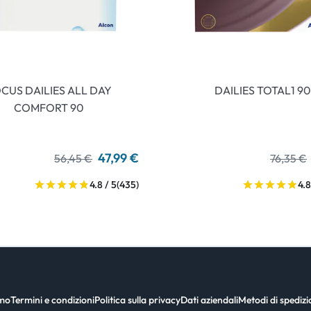
CUS DAILIES ALL DAY
DAILIES TOTAL1 90
COMFORT 90
47,99 €
56,45 €
76,35 €
4.8 / 5
(435)
4.8
amo
Termini e condizioni
Politica sulla privacy
Dati aziendali
Metodi di spediz