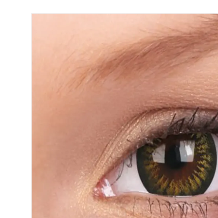
Precision
ReNu
Biofinity
Futuro
PureVision
Ever Cle
Air Optix
Altre ma
Total
% SALDI
Clariti
Proclear
SofLens