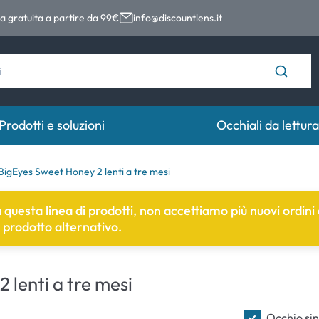
 gratuita a partire da 99€
info@discountlens.it
Prodotti e soluzioni
Occhiali da lettura
Tempo di usura
Soluzioni
Coll
igEyes Sweet Honey 2 lenti a tre mesi
Lenti giornaliere
Soluzioni per lenti a contatto
Coll
 a questa linea di prodotti, non accettiamo più nuovi ordin
n prodotto alternativo.
t
Lenti bisettimanali
Lenti mensili
lenti a tre mesi
e
Occhio sin