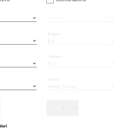
Diottria
Raggio
Diametro
Colore
−
+
alori