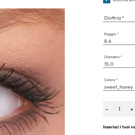
Diottria
an Plus
Raggio
rche
 %
Diametro
Colore
−
+
Inserisci i tuoi v