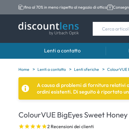
fino al 70% in meno rispetto al negozio di ottica
Consegna
Lenti a contatto
Marche
Categoria
Marche
Home
Lenti a contatto
Lenti sferiche
ColourVUE B
Acuvue
Lenti sferiche
Eversee
A causa di problemi di fornitura relativi
ordini esistenti. Di seguito è riportato u
Biotrue
Lenti toriche
EasySep
Ultra
Lenti multifocali
Biotrue
ColourVUE BigEyes Sweet Honey 2 
MyDay
AOSEPT
Dailies
Opti-Fre
2 Recensioni dei clienti