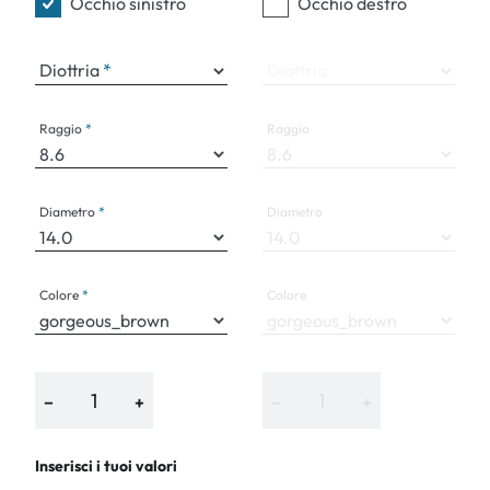
Occhio sinistro
Occhio destro
Diottria
Diottria
Raggio
Raggio
Diametro
Diametro
Colore
Colore
−
+
−
+
Inserisci i tuoi valori