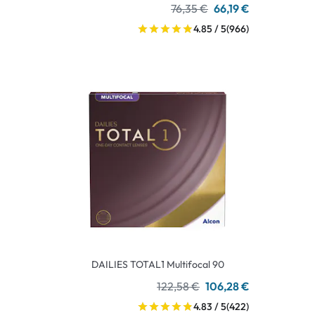
76,35 €
66,19 €
4.85 / 5
(966)
DAILIES TOTAL1 Multifocal 90
122,58 €
106,28 €
4.83 / 5
(422)