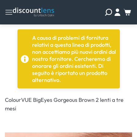
A causa di problemi di fornitura
relativi a questa linea di prodotti,
non accettiamo più nuovi ordini dal
nostro fornitore. Cercheremo di
onorare gli ordini esistenti. Di
seguito è riportato un prodotto
alternativo.
ColourVUE BigEyes Gorgeous Brown 2 lenti a tre
mesi