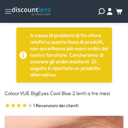
A causa di problemi di fornitura
relativi a questa linea di prodotti,
non accettiamo più nuovi ordini dal
nostro fornitore. Cercheremo di
onorare gli ordini esistenti. Di
seguito è riportato un prodotto
alternativo.
ColourVUE BigEyes Cool Blue 2 lenti a tre mesi
1 Recensioni dei clienti