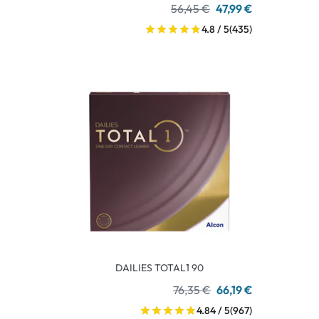
56,45 €
47,99 €
4.8 / 5
(435)
DAILIES TOTAL1 90
76,35 €
66,19 €
4.84 / 5
(967)