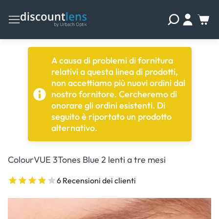
A causa di problemi di fornitura
relativi a questa linea di prodotti,
non accettiamo più nuovi ordini dal
nostro fornitore. Cercheremo di
onorare gli ordini esistenti. Di
seguito è riportato un prodotto
alternativo.
ColourVUE 3Tones Blue 2 lenti a tre mesi
6 Recensioni dei clienti