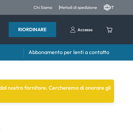
Chi Siamo
Metodi di spedizione
IT
RIORDINARE
Accesso
Abbonamento per lenti a contatto
iri e intergratori
Accessori
iri e integratori
Portalenti
i dal nostro fornitore. Cercheremo di onorare gli
Altri accessori