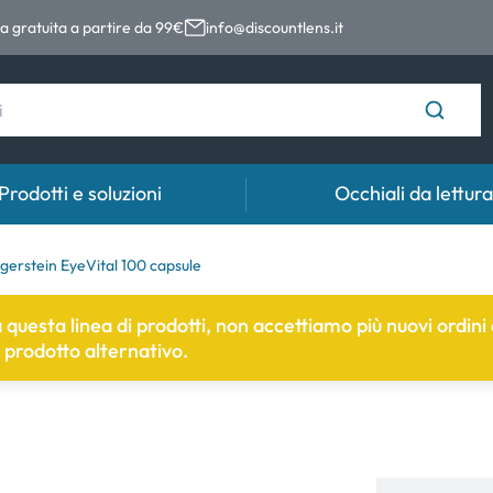
 gratuita a partire da 99€
info@discountlens.it
Prodotti e soluzioni
Occhiali da lettura
Tempo di usura
Soluzioni
Coll
gerstein EyeVital 100 capsule
Lenti giornaliere
Soluzioni per lenti a contatto
Coll
 a questa linea di prodotti, non accettiamo più nuovi ordin
n prodotto alternativo.
t
Lenti bisettimanali
Lenti mensili
e