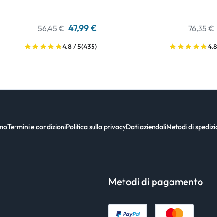
47,99 €
56,45 €
76,35 €
4.8 / 5
(435)
4.8
amo
Termini e condizioni
Politica sulla privacy
Dati aziendali
Metodi di spediz
Metodi di pagamento