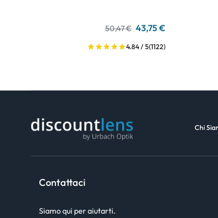
43,75 €
50,47 €
4.84 / 5
(1122)
Chi Si
Contattaci
Siamo qui per aiutarti.