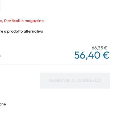
e, 0 articoli in magazzino
re a prodotto alternativo
66,35 €
56,40 €
a
AGGIUNGI AL CARRELLO
ione