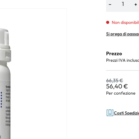
−
+
Non disponibil
an Plus
Si prega di passa
rche
Prezzo
 %
Prezzi IVA inclus
66,35 €
56,40 €
Per confezione
Costi Spediz