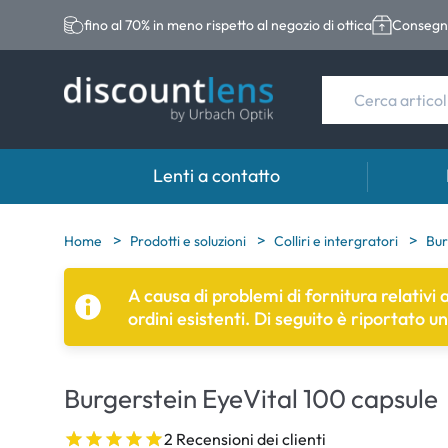
fino al 70% in meno rispetto al negozio di ottica
Consegna
Lenti a contatto
Marche
Categoria
Marche
Home
Prodotti e soluzioni
Colliri e intergratori
Bur
Acuvue
Lenti sferiche
Eversee
A causa di problemi di fornitura relativi
ordini esistenti. Di seguito è riportato u
Biotrue
Lenti toriche
EasySep
Ultra
Lenti multifocali
Biotrue
Burgerstein EyeVital 100 capsule
MyDay
AOSEPT
Dailies
Opti-Fre
2 Recensioni dei clienti