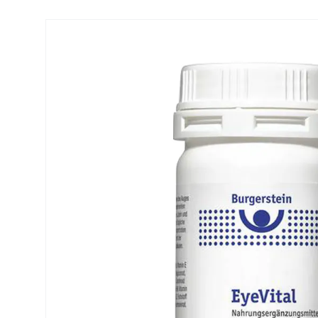
Precision
ReNu
Biofinity
Futuro
PureVision
Ever Cle
Air Optix
Altre ma
Total
% SALDI
Clariti
Proclear
SofLens