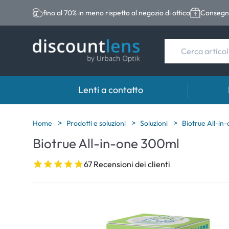
fino al 70% in meno rispetto al negozio di ottica
Consegna
Lenti a contatto
Marche
Categoria
Marche
Home
Prodotti e soluzioni
Soluzioni
Biotrue All-in
Biotrue All-in-one 300ml
Acuvue
Lenti sferiche
Eversee
Biotrue
Lenti toriche
EasySep
67 Recensioni dei clienti
Ultra
Lenti multifocali
Biotrue
MyDay
AOSEPT
Dailies
Opti-Fre