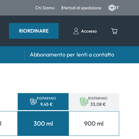
Chi Siamo
Metodi di spedizione
IT
RIORDINARE
Accesso
Abbonamento per lenti a contatto
iri e intergratori
Accessori
iri e integratori
Portalenti
Altri accessori
RISPARMIO
RISPARMIO
9,45 €
33,08 €
l
300 ml
900 ml