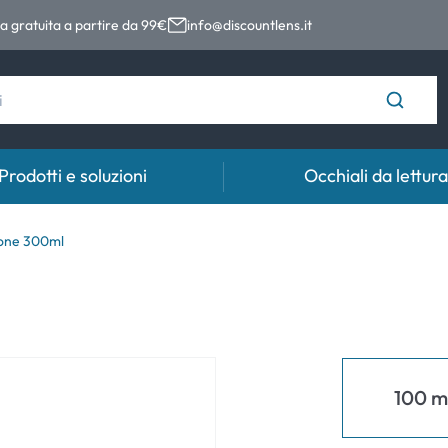
 gratuita a partire da 99€
info@discountlens.it
Prodotti e soluzioni
Occhiali da lettura
Tempo di usura
Soluzioni
Coll
-one 300ml
Lenti giornaliere
Soluzioni per lenti a contatto
Coll
t
Lenti bisettimanali
Lenti mensili
100 m
e