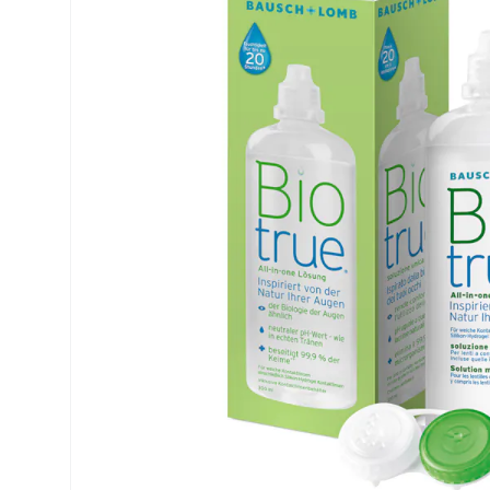
Precision
ReNu
Biofinity
Futuro
PureVision
Ever Cle
Air Optix
Altre ma
Total
% SALDI
Clariti
Proclear
SofLens