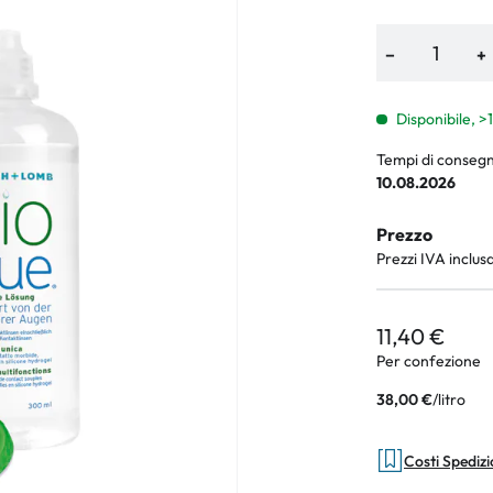
−
+
an Plus
Disponibile, >
rche
Tempi di consegn
10.08.2026
 %
Prezzo
Prezzi IVA inclus
11,40 €
Per confezione
/
litro
38,00 €
Costi Spediz