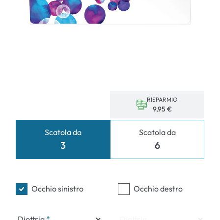
RISPARMIO
9,95 €
Scatola da
Scatola da
3
6
Occhio sinistro
Occhio destro
Diottria
Diottria