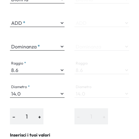
ADD
ADD
Dominanza
Dominanza
Raggio
Raggio
Diametro
Diametro
−
+
−
+
Inserisci i tuoi valori