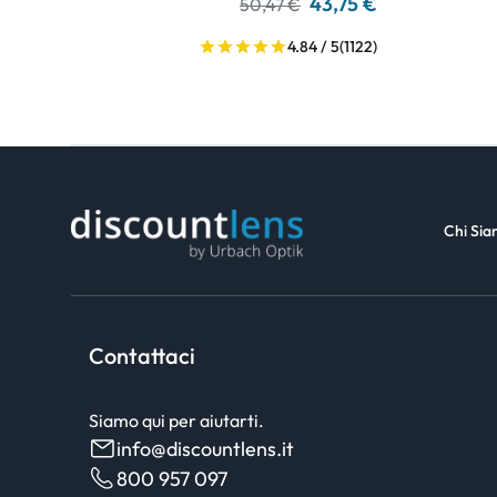
43,75 €
50,47 €
4.84 / 5
(1122)
Chi Si
Contattaci
Siamo qui per aiutarti.
info@discountlens.it
800 957 097