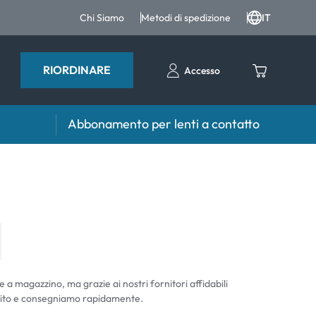
Chi Siamo
Metodi di spedizione
IT
RIORDINARE
Accesso
Abbonamento per lenti a contatto
iri e intergratori
Accessori
iri e integratori
Portalenti
Altri accessori
e a magazzino, ma grazie ai nostri fornitori affidabili
ito e consegniamo rapidamente.