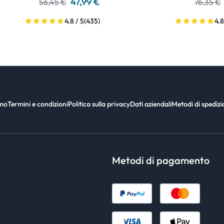
47,99 €
56,45 €
76,35 €
4.8 / 5
(435)
4.8
amo
Termini e condizioni
Politica sulla privacy
Dati aziendali
Metodi di spediz
Metodi di pagamento