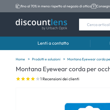
fino al 70% in meno rispetto al negozio di ottica
Consegna
Lenti a contatto
Marche
Categoria
Marche
Home
Prodotti e soluzioni
Montana Eyewear corda per
Montana Eyewear corda per occh
Acuvue
Lenti sferiche
Eversee
Biotrue
Lenti toriche
EasySep
1 Recensioni dei clienti
Ultra
Lenti multifocali
Biotrue
MyDay
AOSEPT
Dailies
Opti-Fre