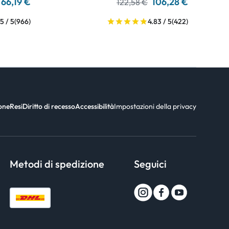
66,19 €
106,28 €
122,58 €
5 / 5
(966)
4.83 / 5
(422)
ione
Resi
Diritto di recesso
Accessibilità
Impostazioni della privacy
Metodi di spedizione
Seguici