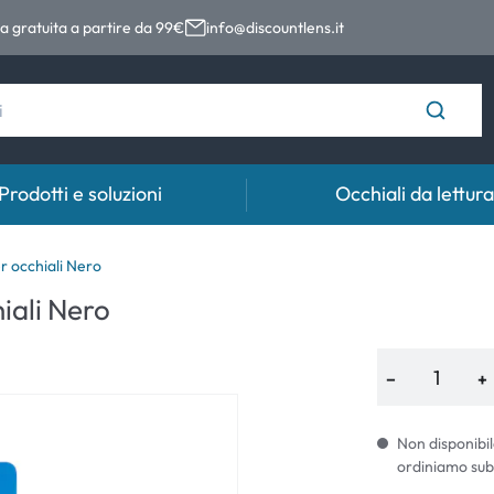
 gratuita a partire da 99€
info@discountlens.it
Prodotti e soluzioni
Occhiali da lettura
Tempo di usura
Soluzioni
Coll
 occhiali Nero
iali Nero
Lenti giornaliere
Soluzioni per lenti a contatto
Coll
t
Lenti bisettimanali
−
+
Lenti mensili
Non disponibil
ordiniamo sub
e