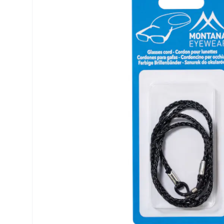
Precision
ReNu
Biofinity
Futuro
PureVision
Ever Cle
Air Optix
Altre ma
Total
% SALDI
Clariti
Proclear
SofLens