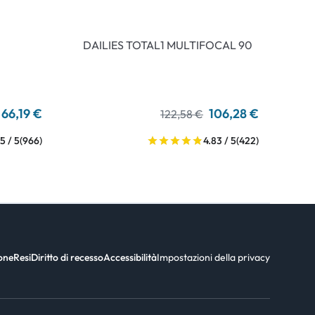
DAILIES TOTAL1 MULTIFOCAL 90
66,19 €
106,28 €
122,58 €
5 / 5
(966)
4.83 / 5
(422)
ione
Resi
Diritto di recesso
Accessibilità
Impostazioni della privacy