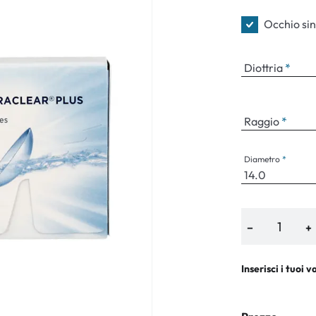
Occhio sin
Diottria
an Plus
rche
Raggio
 %
Diametro
−
+
Inserisci i tuoi v