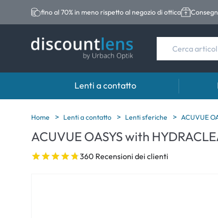
fino al 70% in meno rispetto al negozio di ottica
Consegna
Lenti a contatto
Marche
Categoria
Marche
Home
Lenti a contatto
Lenti sferiche
ACUVUE OAS
ACUVUE OASYS with HYDRACLEA
Acuvue
Lenti sferiche
Eversee
Biotrue
Lenti toriche
EasySep
360 Recensioni dei clienti
Ultra
Lenti multifocali
Biotrue
MyDay
AOSEPT
Dailies
Opti-Fre