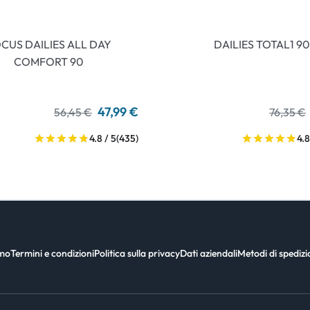
CUS DAILIES ALL DAY
DAILIES TOTAL1 90
COMFORT 90
47,99 €
56,45 €
76,35 €
4.8 / 5
(435)
4.8
amo
Termini e condizioni
Politica sulla privacy
Dati aziendali
Metodi di spediz