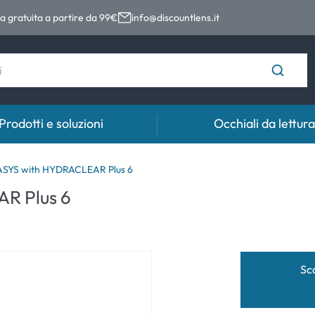
 gratuita a partire da 99€
info@discountlens.it
Prodotti e soluzioni
Occhiali da lettura
Tempo di usura
Soluzioni
Coll
YS with HYDRACLEAR Plus 6
R Plus 6
Lenti giornaliere
Soluzioni per lenti a contatto
Coll
t
Lenti bisettimanali
Lenti mensili
Sc
e