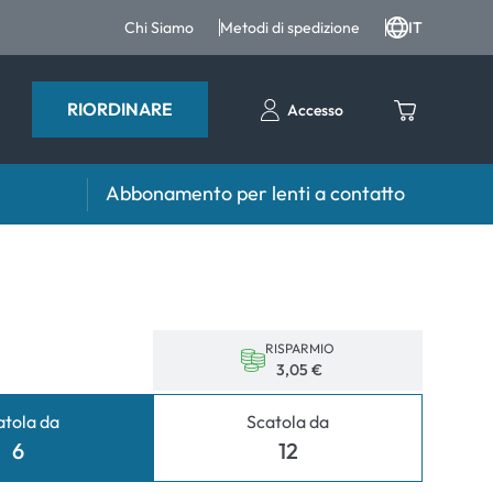
Chi Siamo
Metodi di spedizione
IT
RIORDINARE
Accesso
Abbonamento per lenti a contatto
iri e intergratori
Accessori
iri e integratori
Portalenti
Altri accessori
RISPARMIO
3,05 €
atola da
Scatola da
6
12