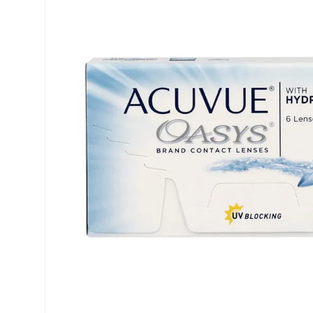
Precision
ReNu
Biofinity
Futuro
PureVision
Ever Cle
Air Optix
Altre ma
Total
% SALDI
Clariti
Proclear
SofLens