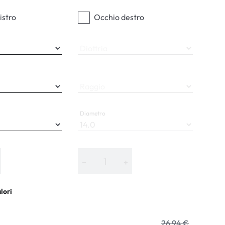
istro
Occhio destro
Diottria
Raggio
Diametro
−
+
alori
26,94 €