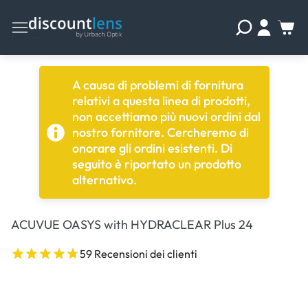
A causa di problemi di fornitura
relativi a questa linea di prodotti,
non accettiamo più nuovi ordini dal
nostro fornitore. Cercheremo di
onorare gli ordini esistenti. Di
seguito è riportato un prodotto
alternativo.
ACUVUE OASYS with HYDRACLEAR Plus 24
59 Recensioni dei clienti