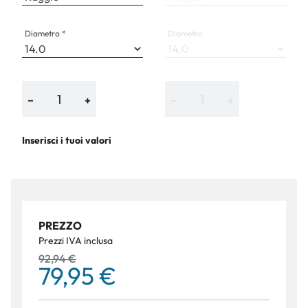
Diametro
Diametro
−
+
−
+
Inserisci i tuoi valori
PREZZO
Prezzi IVA inclusa
92,94 €
79,95 €