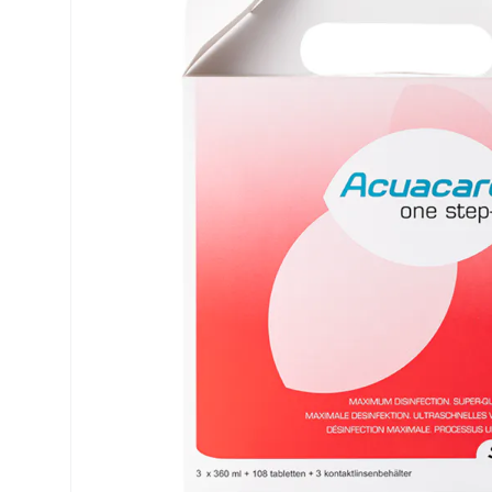
Precision
ReNu
Biofinity
Futuro
PureVision
Ever Cle
Air Optix
Altre ma
Total
% SALDI
Clariti
Proclear
SofLens