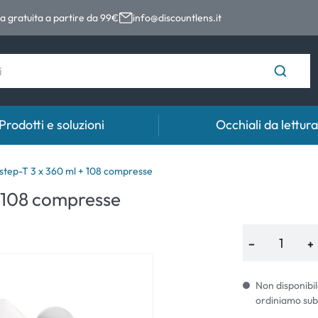
 gratuita a partire da 99€
info@discountlens.it
Prodotti e soluzioni
Occhiali da lettura
Tempo di usura
Soluzioni
Coll
step-T 3 x 360 ml + 108 compresse
+ 108 compresse
Lenti giornaliere
Soluzioni per lenti a contatto
Coll
t
Lenti bisettimanali
−
+
Lenti mensili
Non disponibil
ordiniamo sub
e