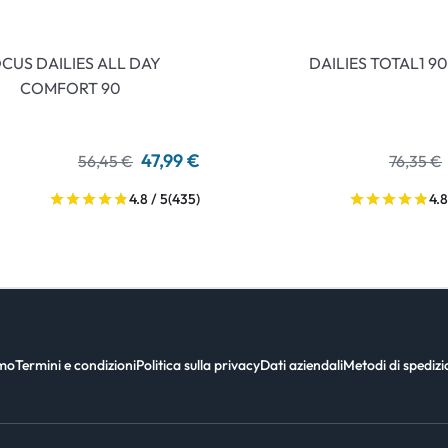
CUS DAILIES ALL DAY
DAILIES TOTAL1 90
COMFORT 90
47,99 €
56,45 €
76,35 €
4.8 / 5
(435)
4.8
amo
Termini e condizioni
Politica sulla privacy
Dati aziendali
Metodi di spediz