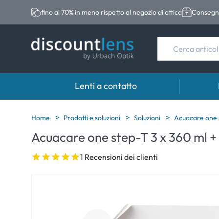
fino al 70% in meno rispetto al negozio di ottica
Consegna
Lenti a contatto
Marche
Categoria
Marche
Home
Prodotti e soluzioni
Soluzioni
Acuacare one 
Acuacare one step-T 3 x 360 ml 
Acuvue
Lenti sferiche
Eversee
Biotrue
Lenti toriche
EasySep
1 Recensioni dei clienti
Ultra
Lenti multifocali
Biotrue
MyDay
AOSEPT
Dailies
Opti-Fre