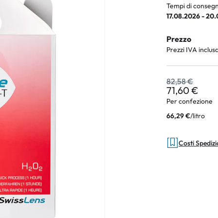
Tempi di consegn
17.08.2026 - 20
Prezzo
an Plus
Prezzi IVA inclus
rche
82,58 €
 %
71,60 €
Per confezione
/
litro
66,29 €
Costi Spediz