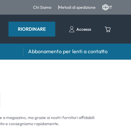
Chi Siamo
Metodi di spedizione
IT
RIORDINARE
Accesso
Abbonamento per lenti a contatto
iri e intergratori
Accessori
iri e integratori
Portalenti
Altri accessori
e a magazzino, ma grazie ai nostri fornitori affidabili
ito e consegniamo rapidamente.