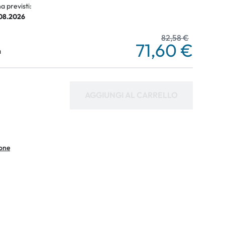
a previsti:
.08.2026
82,58 €
71,60 €
a
AGGIUNGI AL CARRELLO
ione