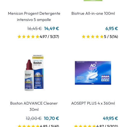
Menicon Progent Detergente
Biotrue All-in-one 100ml
intensivo 5 ampolle
16,45 €
14,49 €
6,95 €
4.97 / 5
(37)
5 / 5
(14)
Boston ADVANCE Cleaner
AOSEPT PLUS 4 x 360ml
30ml
12,00 €
10,70 €
49,95 €
4.85 / 5
(41)
4.87 / 5
(102)