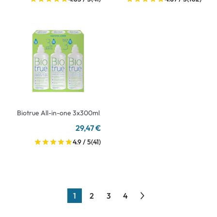
Biotrue All-in-one 3x300ml
29,47 €
4.9 / 5
(41)
1
2
3
4