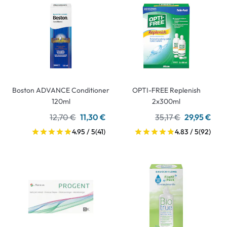
Boston ADVANCE Conditioner
OPTI-FREE Replenish
120ml
2x300ml
12,70 €
11,30 €
35,17 €
29,95 €
4.95 / 5
(41)
4.83 / 5
(92)