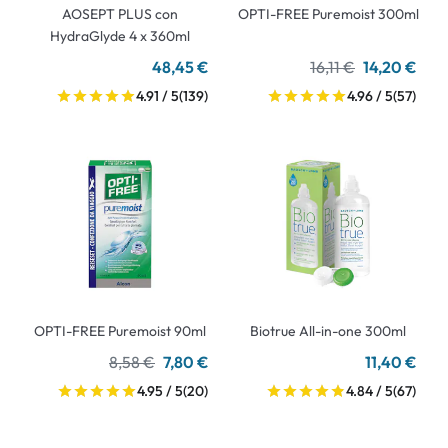
AOSEPT PLUS con
OPTI-FREE Puremoist 300ml
HydraGlyde 4 x 360ml
48,45 €
16,11 €
14,20 €
4.91 / 5
(139)
4.96 / 5
(57)
OPTI-FREE Puremoist 90ml
Biotrue All-in-one 300ml
8,58 €
7,80 €
11,40 €
4.95 / 5
(20)
4.84 / 5
(67)