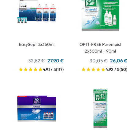
EasySept 3x360ml
OPTI-FREE Puremoist
2x300ml + 90ml
32,82 €
27,90 €
30,05 €
26,06 €
4.91 / 5
(117)
4.92 / 5
(50)